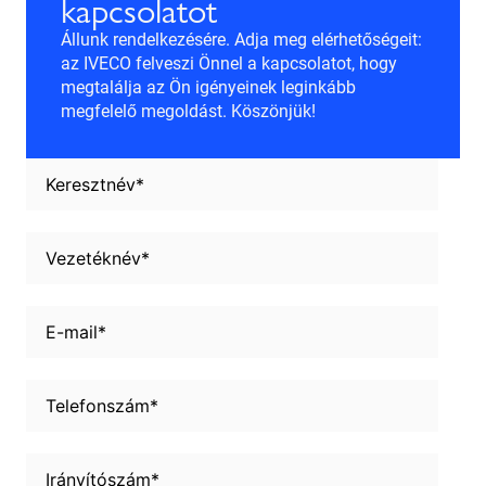
kapcsolatot
Állunk rendelkezésére. Adja meg elérhetőségeit:
az IVECO felveszi Önnel a kapcsolatot, hogy
megtalálja az Ön igényeinek leginkább
megfelelő megoldást. Köszönjük!