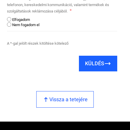
telefonon, kereskedelmi kommunikáció, valamint termékek és
szolgáltatások reklámozása céljából.
Elfogadom
Nem fogadom el
A *-gal jelölt részek kitöltése kötelező
KÜLDÉS
Vissza a tetejére