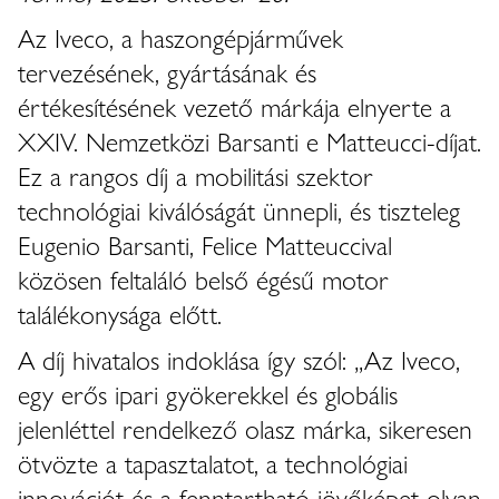
Az Iveco, a haszongépjárművek
tervezésének, gyártásának és
értékesítésének vezető márkája elnyerte a
XXIV. Nemzetközi Barsanti e Matteucci-díjat.
Ez a rangos díj a mobilitási szektor
technológiai kiválóságát ünnepli, és tiszteleg
Eugenio Barsanti, Felice Matteuccival
közösen feltaláló belső égésű motor
találékonysága előtt.
A díj hivatalos indoklása így szól: „Az Iveco,
egy erős ipari gyökerekkel és globális
jelenléttel rendelkező olasz márka, sikeresen
ötvözte a tapasztalatot, a technológiai
innovációt és a fenntartható jövőképet olyan