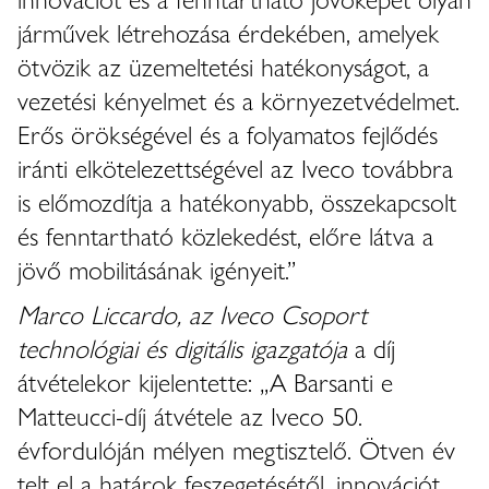
járművek létrehozása érdekében, amelyek
ötvözik az üzemeltetési hatékonyságot, a
vezetési kényelmet és a környezetvédelmet.
Erős örökségével és a folyamatos fejlődés
iránti elkötelezettségével az Iveco továbbra
is előmozdítja a hatékonyabb, összekapcsolt
és fenntartható közlekedést, előre látva a
jövő mobilitásának igényeit.”
Marco Liccardo, az Iveco Csoport
technológiai és digitális igazgatója
a díj
átvételekor kijelentette: „A Barsanti e
Matteucci-díj átvétele az Iveco 50.
évfordulóján mélyen megtisztelő. Ötven év
telt el a határok feszegetésétől, innovációt