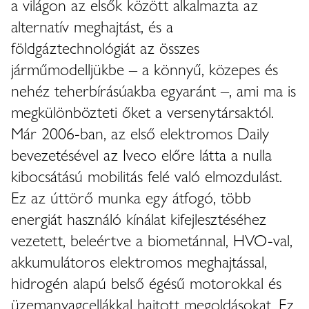
a világon az elsők között alkalmazta az
alternatív meghajtást, és a
földgáztechnológiát az összes
járműmodelljükbe – a könnyű, közepes és
nehéz teherbírásúakba egyaránt –, ami ma is
megkülönbözteti őket a versenytársaktól.
Már 2006-ban, az első elektromos Daily
bevezetésével az Iveco előre látta a nulla
kibocsátású mobilitás felé való elmozdulást.
Ez az úttörő munka egy átfogó, több
energiát használó kínálat kifejlesztéséhez
vezetett, beleértve a biometánnal, HVO-val,
akkumulátoros elektromos meghajtással,
hidrogén alapú belső égésű motorokkal és
üzemanyagcellákkal hajtott megoldásokat. Ez