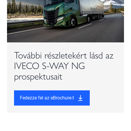
További részletekért lásd az
IVECO S-WAY NG
prospektusait
Fedezze fel az eBrochure-t