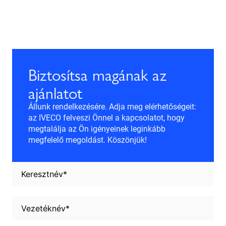
Biztosítsa magának az
ajánlatot
Állunk rendelkezésére. Adja meg elérhetőségeit:
az IVECO felveszi Önnel a kapcsolatot, hogy
megtalálja az Ön igényeinek leginkább
megfelelő megoldást. Köszönjük!