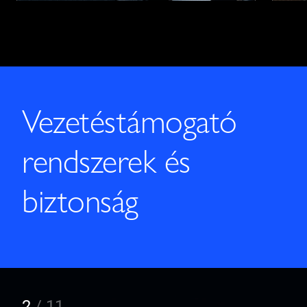
Vezetéstámogató
rendszerek és
biztonság
2
/
11