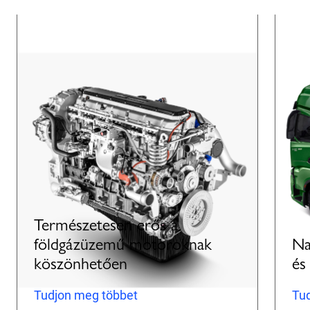
Természetesen erős a
földgázüzemű motoroknak
Na
köszönhetően
és
Tudjon meg többet
Tu