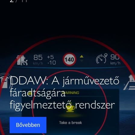
DDAW: A járművezető
fáradtságára
figyelmeztető rendszer
Bővebben