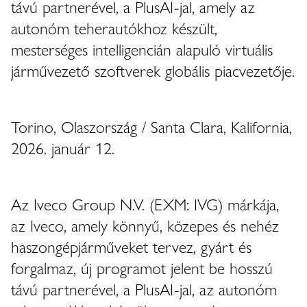
távú partnerével, a PlusAI-jal, amely az
autonóm teherautókhoz készült,
mesterséges intelligencián alapuló virtuális
járművezető szoftverek globális piacvezetője.
Torino, Olaszország / Santa Clara, Kalifornia,
2026. január 12.
Az Iveco Group N.V. (EXM: IVG) márkája,
az Iveco, amely könnyű, közepes és nehéz
haszongépjárműveket tervez, gyárt és
forgalmaz, új programot jelent be hosszú
távú partnerével, a PlusAI-jal, az autonóm