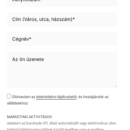
Elolvastam az
Adatvédelmi tájékoztatót
, és hozzájárulok az
allábbiakhoz:
MARKETING AKTIVITÁSOK
Adataim az Eurotrade Kft. általi automatizált vagy elektronikus úton
történő feldolgozása többek között levélben vagy e-mailben,