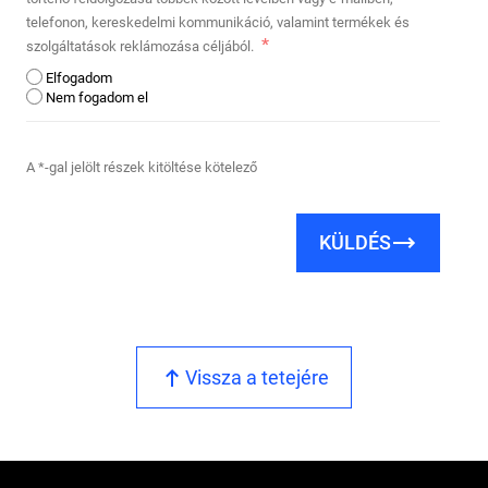
telefonon, kereskedelmi kommunikáció, valamint termékek és
szolgáltatások reklámozása céljából.
Elfogadom
Nem fogadom el
A *-gal jelölt részek kitöltése kötelező
KÜLDÉS
Vissza a tetejére