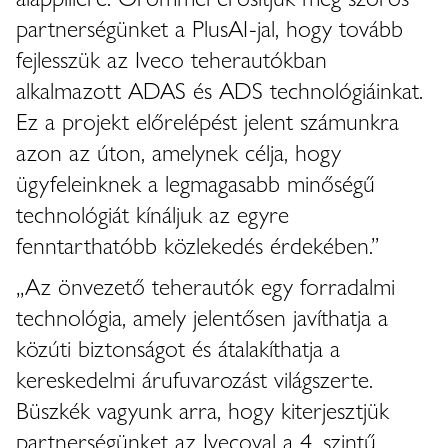
partnerségünket a PlusAI-jal, hogy tovább
fejlesszük az Iveco teherautókban
alkalmazott ADAS és ADS technológiáinkat.
Ez a projekt előrelépést jelent számunkra
azon az úton, amelynek célja, hogy
ügyfeleinknek a legmagasabb minőségű
technológiát kínáljuk az egyre
fenntarthatóbb közlekedés érdekében.”
„Az önvezető teherautók egy forradalmi
technológia, amely jelentősen javíthatja a
közúti biztonságot és átalakíthatja a
kereskedelmi árufuvarozást világszerte.
Büszkék vagyunk arra, hogy kiterjesztjük
partnerségünket az Ivecoval a 4. szintű