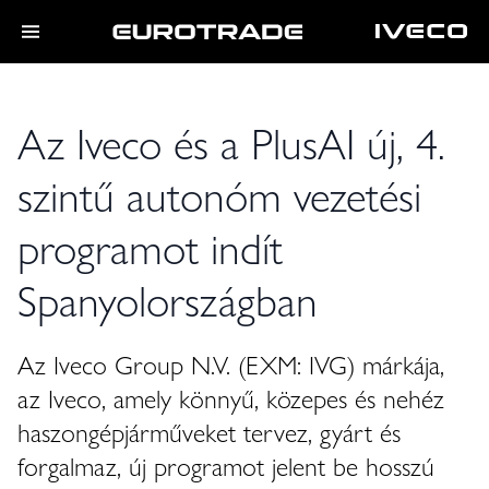
Az Iveco és a PlusAI új, 4.
szintű autonóm vezetési
programot indít
Spanyolországban
Az Iveco Group N.V. (EXM: IVG) márkája,
az Iveco, amely könnyű, közepes és nehéz
haszongépjárműveket tervez, gyárt és
forgalmaz, új programot jelent be hosszú