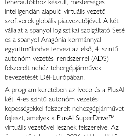
teherautókhoz készült, mesterséges
intelligencián alapuló virtuális vezető
szoftverek globális piacvezetőjével. A két
vállalat a spanyol logisztikai szolgáltató Sesé
és a spanyol Aragónia kormánnyal
együttműködve tervezi az első, 4. szintű
autonóm vezetési rendszerrel (ADS)
felszerelt nehéz tehergépjárművek
bevezetését Dél-Európában.
A program keretében az Iveco és a PlusAI
két, 4-es szintű autonóm vezetési
képességekkel felszerelt nehézgépjárművet
fejleszt, amelyek a PlusAI SuperDrive™
virtuális vezetővel lesznek felszerelve. Az