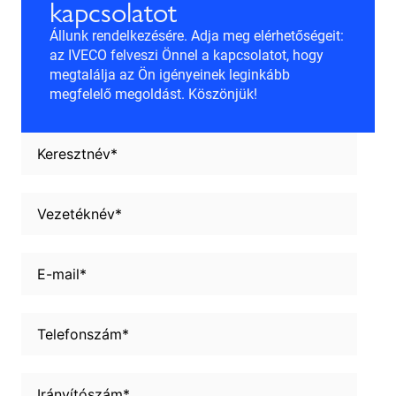
kapcsolatot
Állunk rendelkezésére. Adja meg elérhetőségeit:
az IVECO felveszi Önnel a kapcsolatot, hogy
megtalálja az Ön igényeinek leginkább
megfelelő megoldást. Köszönjük!