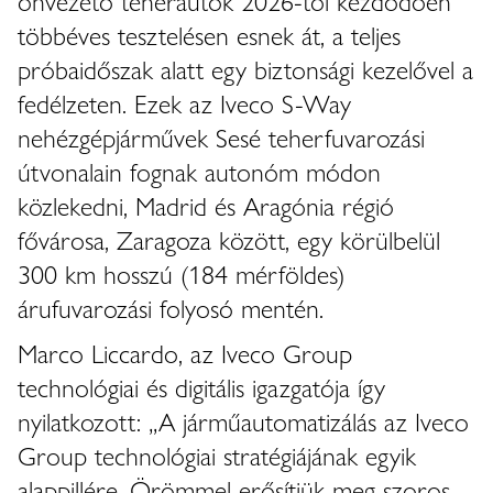
önvezető teherautók 2026-tól kezdődően
többéves tesztelésen esnek át, a teljes
próbaidőszak alatt egy biztonsági kezelővel a
fedélzeten. Ezek az Iveco S-Way
nehézgépjárművek Sesé teherfuvarozási
útvonalain fognak autonóm módon
közlekedni, Madrid és Aragónia régió
fővárosa, Zaragoza között, egy körülbelül
300 km hosszú (184 mérföldes)
árufuvarozási folyosó mentén.
Marco Liccardo, az Iveco Group
technológiai és digitális igazgatója így
nyilatkozott: „A járműautomatizálás az Iveco
Group technológiai stratégiájának egyik
alappillére. Örömmel erősítjük meg szoros