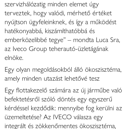
szervizhálózatig minden elemet úgy
terveztek, hogy valódi, mérhető értéket
nyújtson ügyfeleinknek, és így a működést
hatékonyabbá, kiszámíthatóbbá és
emberközelibbé tegye” – mondta Luca Sra,
az Iveco Group teherautó-üzletágának
elnöke.
Egy olyan megoldásokból álló ökoszisztéma,
amely minden utazást lehetővé tesz
Egy flottakezelő számára az új járműbe való
befektetésről szóló döntés egy egyszerű
kérdéssel kezdődik: mennyibe fog kerülni az
üzemeltetése? Az IVECO válasza egy
integrált és zökkenőmentes ökoszisztéma,