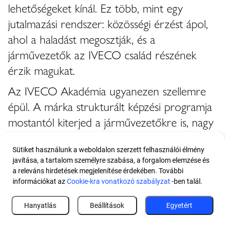
lehetőségeket kínál. Ez több, mint egy
jutalmazási rendszer: közösségi érzést ápol,
ahol a haladást megosztják, és a
járművezetők az IVECO család részének
érzik magukat.
Az IVECO Akadémia ugyanezen szellemre
épül. A márka strukturált képzési programja
mostantól kiterjed a járművezetőkre is, nagy
hangsúlyt fektetve a volán mögött ülők
gyakorlati támogatására. A képzés olyan
Sütiket használunk a weboldalon szerzett felhasználói élmény
javítása, a tartalom személyre szabása, a forgalom elemzése és
területekre összpontosít, mint a biztonság,
a releváns hirdetések megjelenítése érdekében. További
az üzemanyag-hatékonyság és a vezetési
információkat az
Cookie-kra vonatkozó szabályzat
-ben talál.
teljesítmény, segítve a járművezetőket olyan
Hanyatlás
Beállítások
Egyetért
készségek elsajátításában, amelyek javíthatják