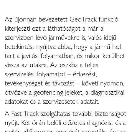
Az újonnan bevezetett GeoTrack funkció
kiterjeszti ezt a láthatóságot a már a
szervizben lévő járművekre is, valós idejű
betekintést nyújtva abba, hogy a jármű hol
tart a javítási folyamatban, és mikor kerülhet
vissza az utakra. Az eszköz a teljes
szervizelési folyamatot – érkezést,
tevékenységet és távozást – követi nyomon,
ötvözve a geofencing jeleket, a diagnosztikai
adatokat és a szervizesetek adatait.
A Fast Track szolgáltatás további biztonságot
nyújt. Két órán belüli előzetes diagnózist és a
javítási idő pontos becslését garantálja, így az