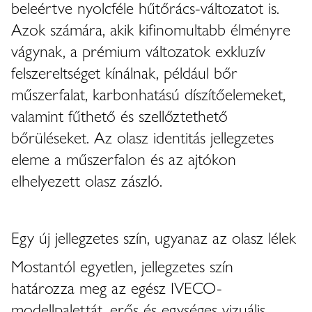
beleértve nyolcféle hűtőrács-változatot is.
Azok számára, akik kifinomultabb élményre
vágynak, a prémium változatok exkluzív
felszereltséget kínálnak, például bőr
műszerfalat, karbonhatású díszítőelemeket,
valamint fűthető és szellőztethető
bőrüléseket. Az olasz identitás jellegzetes
eleme a műszerfalon és az ajtókon
elhelyezett olasz zászló.
Egy új jellegzetes szín, ugyanaz az olasz lélek
Mostantól egyetlen, jellegzetes szín
határozza meg az egész IVECO-
modellpalettát, erős és egységes vizuális