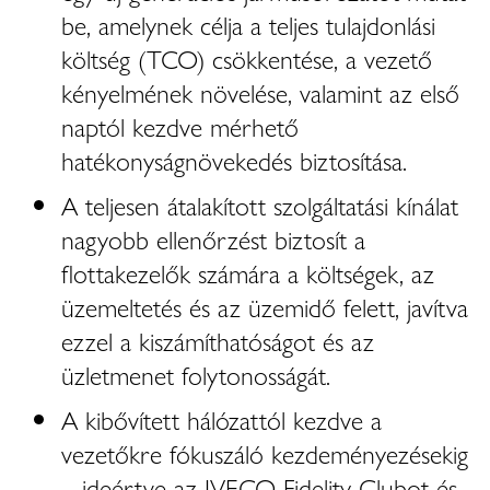
be, amelynek célja a teljes tulajdonlási
költség (TCO) csökkentése, a vezető
kényelmének növelése, valamint az első
naptól kezdve mérhető
hatékonyságnövekedés biztosítása.
A teljesen átalakított szolgáltatási kínálat
nagyobb ellenőrzést biztosít a
flottakezelők számára a költségek, az
üzemeltetés és az üzemidő felett, javítva
ezzel a kiszámíthatóságot és az
üzletmenet folytonosságát.
A kibővített hálózattól kezdve a
vezetőkre fókuszáló kezdeményezésekig
– ideértve az IVECO Fidelity Clubot és