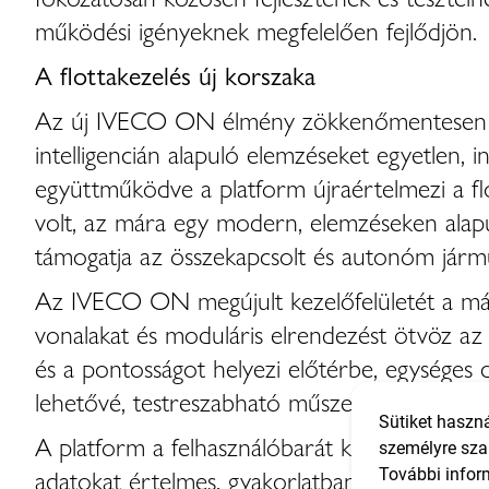
működési igényeknek megfelelően fejlődjön.
A flottakezelés új korszaka
Az új IVECO ON élmény zökkenőmentesen integ
intelligencián alapuló elemzéseket egyetlen, in
együttműködve a platform újraértelmezi a f
volt, az mára egy modern, elemzéseken alapuló
támogatja az összekapcsolt és autonóm járműs
Az IVECO ON megújult kezelőfelületét a márka 
vonalakat és moduláris elrendezést ötvöz az 
és a pontosságot helyezi előtérbe, egységes 
lehetővé, testreszabható műszerfalakat, magá
Sütiket haszná
A platform a felhasználóbarát kialakításra és
személyre sza
adatokat értelmes, gyakorlatban is alkalmazh
További infor