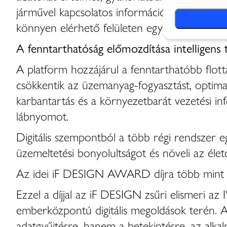
járművel kapcsolatos információt – beleértve a
könnyen elérhető felületen egyesíti.
A fenntarthatóság előmozdítása intelligens 
A platform hozzájárul a fenntarthatóbb flott
csökkentik az üzemanyag-fogyasztást, optimaliz
karbantartás és a környezetbarát vezetési inf
lábnyomot.
Digitális szempontból a több régi rendszer e
üzemeltetési bonyolultságot és növeli az életc
Az idei iF DESIGN AWARD díjra több mint 
Ezzel a díjjal az iF DESIGN zsűri elismeri az 
emberközpontú digitális megoldások terén. A
adatgyűjtésre, hanem a betekintésre, az alka