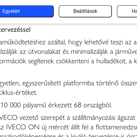
 teljesítményt, a karbantartást, a riasztásokat é
Egyetért
Beállítások
Ha
tervezéssel
aműködtetéshez azáltal, hogy lehetővé teszi az 
álják az útvonalakat és minimalizálják a járművek
ormációk segítenek csökkenteni a hulladékot, a k
gyetlen, egyszerűsített platformba történő össze
iklus-értéket.
10 000 pályamű érkezett 68 országból.
IVECO vezető szerepét a szállítmányozási ágazat sz
z IVECO ON új mércét állít fel a flottamenedzs
lmazkodóképességre és a kiváló tervezésre is öss