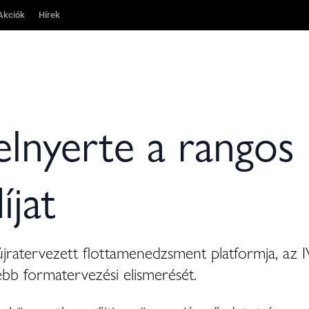
Akciók
Akciók
Hírek
Hírek
nyerte a rangos
jat
 újratervezett flottamenedzsment platformja, 
ebb formatervezési elismerését.