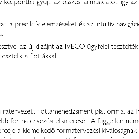
tív központba gyűjti az összes járműadatot, így
t, a prediktív elemzéseket és az intuitív navigáci
a.
sztve: az új dizájnt az IVECO ügyfelei tesztelték 
sztelik a flottákkal
 újratervezett flottamenedzsment platformja, 
bb formatervezési elismerését. A független néme
rcéje a kiemelkedő formatervezési kiválóságnak é