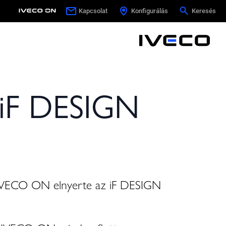
Kapcsolat
Kapcsolat
Konfigurálás
Konfigurálás
Keresés
Keresés
 iF DESIGN
az IVECO ON elnyerte az iF DESIGN