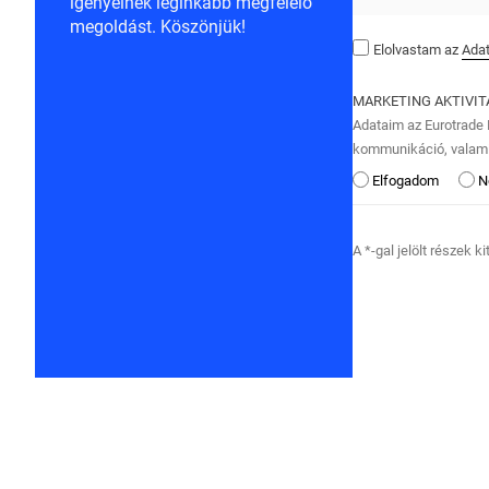
igényeinek leginkább megfelelő
megoldást. Köszönjük!
Elolvastam az
Adat
MARKETING AKTIVI
Adataim az Eurotrade K
kommunikáció, valami
Elfogadom
N
A *-gal jelölt részek k