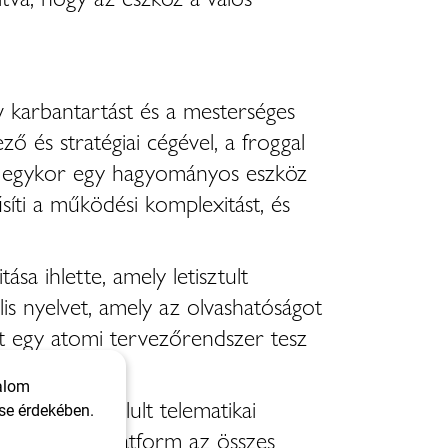
 karbantartást és a mesterséges
ző és stratégiai cégével, a froggal
mi egykor egy hagyományos eszköz
síti a működési komplexitást, és
a ihlette, amely letisztult
is nyelvet, amely az olvashatóságot
et egy atomi tervezőrendszer tesz
ket.
talom
úlyt, a bonyolult telematikai
se érdekében.
mára. Az új platform az összes