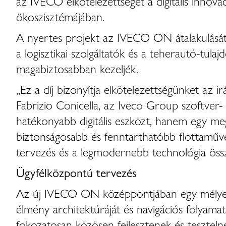
az IVECO elkötelezettségét a digitális innov
ökoszisztémájában.
A nyertes projekt az IVECO ON átalakulását ü
a logisztikai szolgáltatók és a teherautó-tul
magabiztosabban kezeljék.
„Ez a díj bizonyítja elkötelezettségünket az 
Fabrizio Conicella, az Iveco Group szoftver
hatékonyabb digitális eszközt, hanem egy megb
biztonságosabb és fenntarthatóbb flottaművel
tervezés és a legmodernebb technológia össz
Ügyfélközpontú tervezés
Az új IVECO ON középpontjában egy mélyen ügy
élmény architektúráját és navigációs folyamata
fokozatosan közösen fejlesztenek és tesztelnek