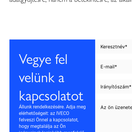
Vegye fel
velünk a
kapcsolatot
Állunk rendelkezésére. Adja meg
elérhetőségeit: az IVECO
felveszi Önnel a kapcsolatot,
hogy megtalálja az Ön