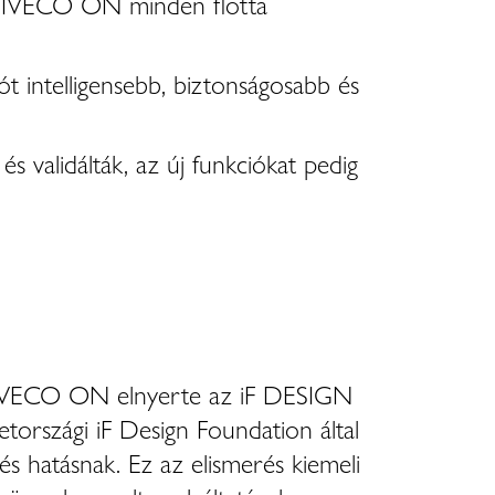
 az IVECO ON minden flotta
ót intelligensebb, biztonságosabb és
és validálták, az új funkciókat pedig
az IVECO ON elnyerte az iF DESIGN
tországi iF Design Foundation által
s hatásnak. Ez az elismerés kiemeli