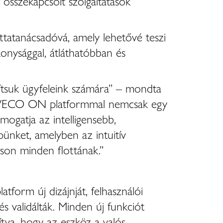
összekapcsolt szolgáltatások
ttatanácsadóvá, amely lehetővé teszi
konysággal, átláthatóbban és
akítsuk ügyfeleink számára” – mondta
új IVECO ON platformmal nemcsak egy
mogatja az intelligensebb,
ünket, amelyben az intuitív
son minden flottának.”
form új dizájnját, felhasználói
és validálták. Minden új funkciót
ítva, hogy az eszköz a valós