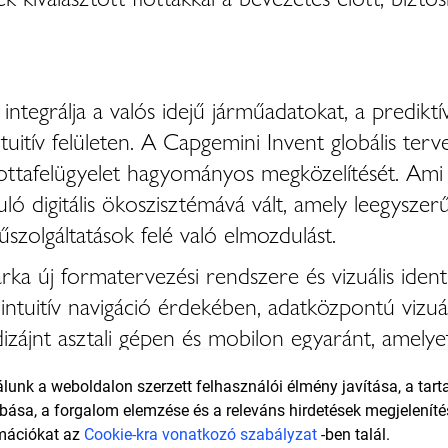
rálja a valós idejű járműadatokat, a prediktív
tuitív felületen. A Capgemini Invent globális terve
lottafelügyelet hagyományos megközelítését. A
 digitális ökoszisztémává vált, amely leegyszerű
zolgáltatások felé való elmozdulást.
új formatervezési rendszere és vizuális identitás
intuitív navigáció érdekében, adatközpontú vizuál
dizájnt asztali gépen és mobilon egyaránt, amely
val ragadó térképeket és konfigurálható widgete
lunk a weboldalon szerzett felhasználói élmény javítása, a tar
 az adatokból nyert betekintésre helyezve a hangs
bása, a forgalom elemzése és a releváns hirdetések megjeleníté
ató útmutatássá alakítja a flottamenedzserek szá
mációkat az
Cookie-kra vonatkozó szabályzat
-ben talál.