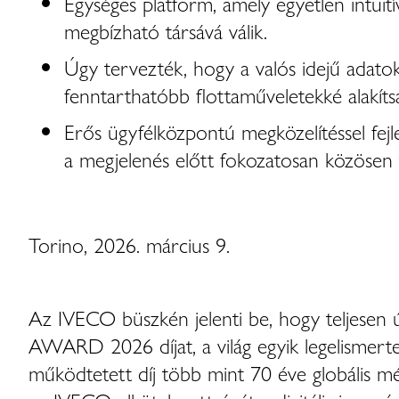
Egységes platform, amely egyetlen intui
megbízható társává válik.
Úgy tervezték, hogy a valós idejű adatoka
fenntarthatóbb flottaműveletekké alakíts
Erős ügyfélközpontú megközelítéssel fejle
a megjelenés előtt fokozatosan közösen te
Torino, 2026. március 9.
Az IVECO büszkén jelenti be, hogy teljesen
AWARD 2026 díjat, a világ egyik legelismerte
működtetett díj több mint 70 éve globális mé