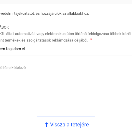
védelmi tájékoztatót
, és hozzájárulok az allábbiakhoz:
TÁSOK
ft. általi automatizált vagy elektronikus úton történő feldolgozása többek közö
nt termékek és szolgáltatások reklámozása céljából.
em fogadom el
itöltése kötelező
Vissza a tetejére