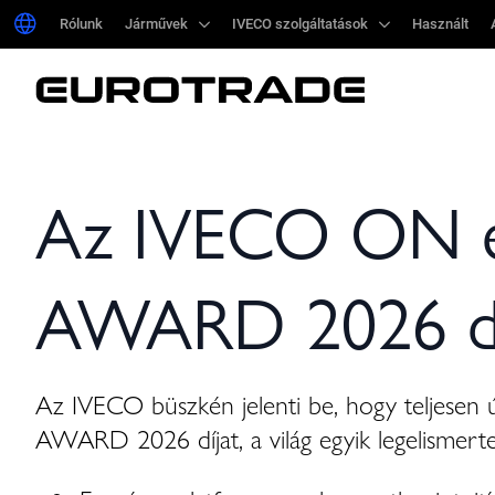
Rólunk
Rólunk
Járművek
Járművek
IVECO szolgáltatások
IVECO szolgáltatások
Használt
Használt
Az IVECO ON el
AWARD 2026 dí
Az IVECO büszkén jelenti be, hogy teljesen
AWARD 2026 díjat, a világ egyik legelismert