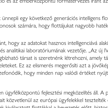
áció és az emberközpontú formatervezés iránt az 
nnepli egy következő generációs intelligens flo
ajdonosok számára, hogy flottájukat nagyobb haté
iránt, hogy az adatokat hasznos intelligenciává al
- és analitikai laboratóriumának vezetője. „Az 
ízható társat is szeretnénk létrehozni, amely tá
eteket. Ez az elismerés megerősíti azt a jövőkép
efonódik, hogy minden nap valódi értéket nyújt
félközpontú fejlesztési megközelítés áll. A plat
it közvetlenül az európai ügyfelekkel tesztelték 
 kiválasztott flottákkal a bevezetés előtt, biztos