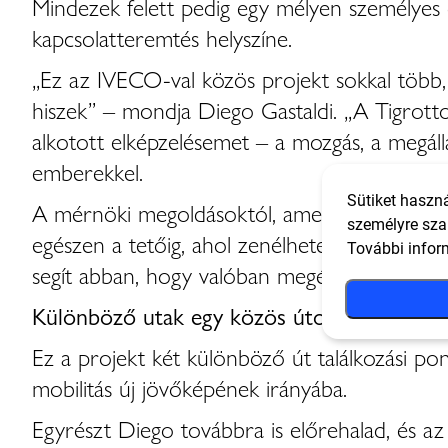
Mindezek felett pedig egy mélyen személyes di
kapcsolatteremtés helyszíne.
„Ez az IVECO-val közös projekt sokkal több,
hiszek” – mondja Diego Gastaldi. „A Tigrott
alkotott elképzelésemet – a mozgás, a megállá
emberekkel.
Sütiket haszná
A mérnöki megoldásoktól, amelyek lehetővé t
személyre sza
egészen a tetőig, ahol zenélhetek, története
További infor
segít abban, hogy valóban megélhessem ezt a
Különböző utak egy közös úton
Ez a projekt két különböző út találkozási pon
mobilitás új jövőképének irányába.
Egyrészt Diego továbbra is előrehalad, és az