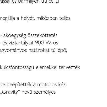
ssal és bármilyen úti céllal
gállja a helyét, miközben teljes
e-lakóegység összeköttetés
 és víztartályait 900 W-os
agyományos határokat túllépő,
t kulcsfontosságú elemekkel tervezték
ybe beépítették a motoros kézi
a „Gravity” nevű személyes