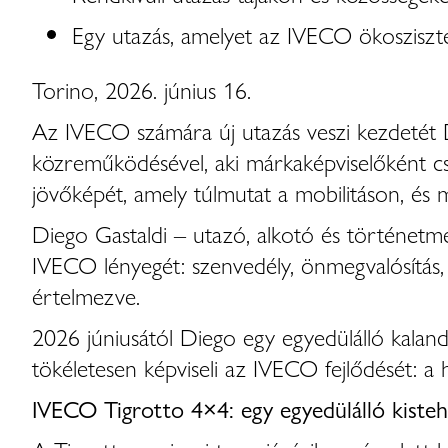
Egy utazás, amelyet az IVECO ökoszisztém
Torino, 2026. június 16.
Az IVECO számára új utazás veszi kezdetét Di
közreműködésével, aki márkaképviselőként csa
jövőképét, amely túlmutat a mobilitáson, és m
Diego Gastaldi – utazó, alkotó és történetme
IVECO lényegét: szenvedély, önmegvalósítás, 
értelmezve.
2026 júniusától Diego egy egyedülálló kalan
tökéletesen képviseli az IVECO fejlődését: 
IVECO Tigrotto 4×4: egy egyedülálló kisteh