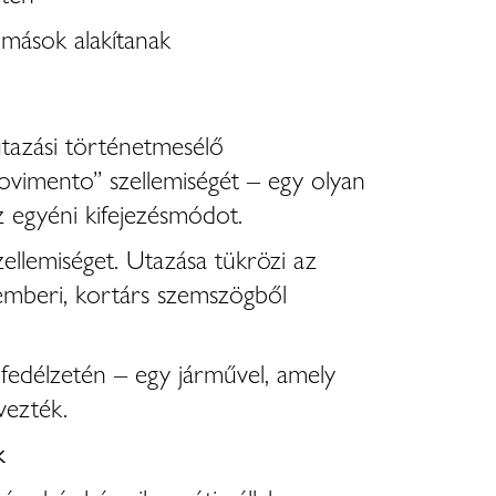
omások alakítanak
utazási történetmesélő
Movimento” szellemiségét – egy olyan
z egyéni kifejezésmódot.
ellemiséget. Utazása tükrözi az
 emberi, kortárs szemszögből
fedélzetén – egy járművel, amely
vezték.
k