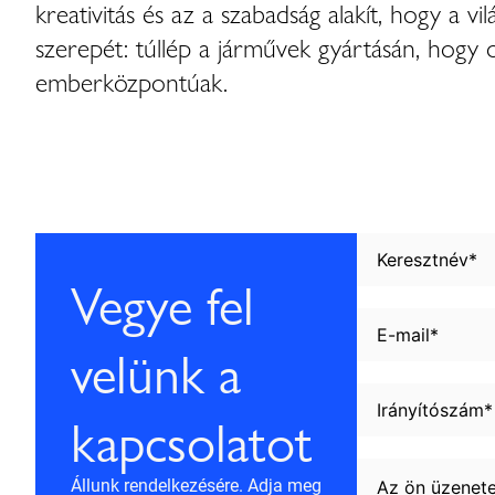
kreativitás és az a szabadság alakít, hogy a vi
szerepét: túllép a járművek gyártásán, hogy 
emberközpontúak.
Vegye fel
velünk a
kapcsolatot
Állunk rendelkezésére. Adja meg