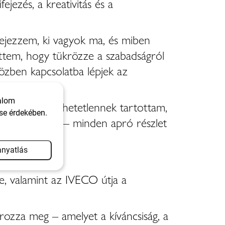
jezés, a kreativitás és a
fejezzem, ki vagyok ma, és miben
ettem, hogy tükrözze a szabadságról
közben kapcsolatba lépjek az
talom
 korábban elérhetetlennek tartottam,
se érdekében.
etem a világot – minden apró részlet
nyatlás
se, valamint az IVECO útja a
rozza meg – amelyet a kíváncsiság, a