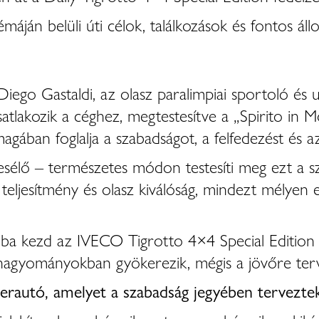
áján belüli úti célok, találkozások és fontos áll
ego Gastaldi, az olasz paralimpiai sportoló és 
tlakozik a céghez, megtestesítve a „Spirito in 
agában foglalja a szabadságot, a felfedezést és a
sélő – természetes módon testesíti meg ezt a sz
teljesítmény és olasz kiválóság, mindezt mélyen
dba kezd az IVECO Tigrotto 4×4 Special Edition 
a hagyományokban gyökerezik, mégis a jövőre ter
erautó, amelyet a szabadság jegyében tervezte