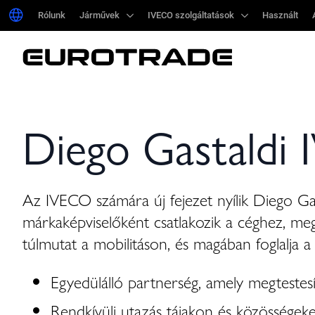
Rólunk
Rólunk
Járművek
Járművek
IVECO szolgáltatások
IVECO szolgáltatások
Használt
Használt
Diego Gastaldi
Az IVECO számára új fejezet nyílik Diego Gast
márkaképviselőként csatlakozik a céghez, meg
túlmutat a mobilitáson, és magában foglalja a 
Egyedülálló partnerség, amely megtestes
Rendkívüli utazás tájakon és közösségeke