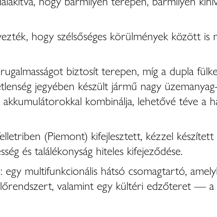
ialakítva, hogy bármilyen terepen, bármilyen kihívá
ezték, hogy szélsőséges körülmények között is me
rugalmasságot biztosít terepen, míg a dupla fülk
tlenség jegyében készült jármű nagy üzemanyag-
 akkumulátorokkal kombinálja, lehetővé téve a h
etriben (Piemont) kifejlesztett, kézzel készítet
ég és találékonyság hiteles kifejeződése.
: egy multifunkcionális hátsó csomagtartó, amel
melőrendszert, valamint egy kültéri edzőteret — 