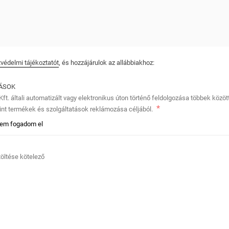
védelmi tájékoztatót
, és hozzájárulok az allábbiakhoz:
TÁSOK
ft. általi automatizált vagy elektronikus úton történő feldolgozása többek közö
nt termékek és szolgáltatások reklámozása céljából.
em fogadom el
itöltése kötelező