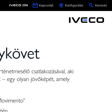
Kapcsolat
Kapcsolat
Konfigurálás
Konfigurálás
Keresés
Keresés
ykövet
rténetmesélő csatlakozásával, aki
t – egy olyan jövőképét, amely
 Movimento”
etén