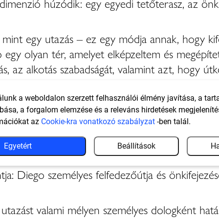
menzió húzódik: egy egyedi tetőterasz, az önkife
 mint egy utazás – ez egy módja annak, hogy ki
o egy olyan tér, amelyet elképzeltem és megépít
s, az alkotás szabadságát, valamint azt, hogy út
lunk a weboldalon szerzett felhasználói élmény javítása, a tar
eszik, hogy olyan helyekre jussak el, amelyeket
bása, a forgalom elemzése és a releváns hirdetések megjeleníté
ket oszthatok meg és más perspektívából figyelh
mációkat az
Cookie-kra vonatkozó szabályzat
-ben talál.
 »Spirito in Movimento«-t.”
Egyetért
Beállítások
Ha
tja: Diego személyes felfedezőútja és önkifejezé
 utazást valami mélyen személyes dologként hatá