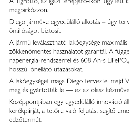
A Tigrotto, az igazi terepjáró-ikon, úgy lett k
megbirkózzon.
Diego járműve egyedülálló alkotás – úgy terv
önállóságot biztosít.
A jármű leválasztható lakóegysége maximális 
zökkenőmentes használatot garantál. A függe
napenergia-rendszerrel és 608 Ah-s LiFePO₄
hosszú, önellátó utazásokat.
A lakóegységet maga Diego tervezte, majd Vell
meg és gyártották le — ez az olasz kézművess
Középpontjában egy egyedülálló innováció áll
kerékpárját, a tetőre való feljutást segítő e
edzőtermét.