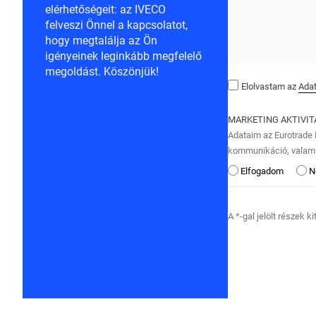
elérhetőségeit: az IVECO
felveszi Önnel a kapcsolatot,
hogy megtalálja az Ön
igényeinek leginkább megfelelő
megoldást. Köszönjük!
Elolvastam az
Adat
MARKETING AKTIVI
Adataim az Eurotrade K
kommunikáció, valami
Elfogadom
N
A *-gal jelölt részek k