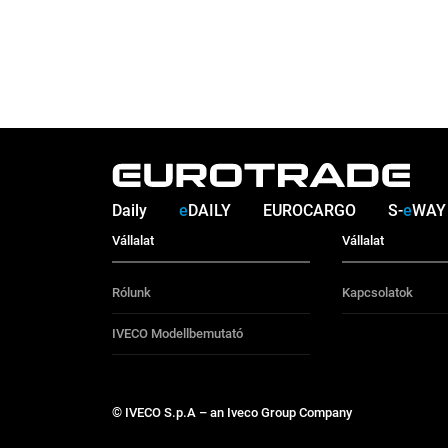
Daily
e
DAILY
EUROCARGO
S-
e
WAY
Vállalat
Vállalat
Rólunk
Kapcsolatok
IVECO Modellbemutató
© IVECO S.p.A – an Iveco Group Company