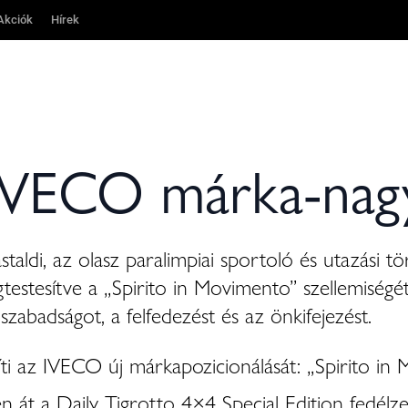
Akciók
Akciók
Hírek
Hírek
 IVECO márka-nag
aldi, az olasz paralimpiai sportoló és utazási tö
testesítve a „Spirito in Movimento” szellemiségé
szabadságot, a felfedezést és az önkifejezést.
íti az IVECO új márkapozicionálását: „Spirito in
n át a Daily Tigrotto 4×4 Special Edition fedélz