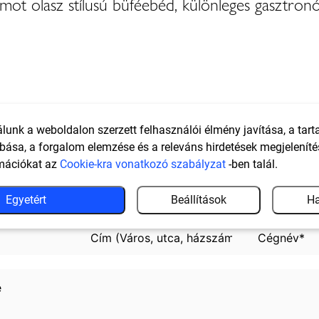
mot olasz stílusú büféebéd, különleges gasztron
lunk a weboldalon szerzett felhasználói élmény javítása, a tar
bása, a forgalom elemzése és a releváns hirdetések megjeleníté
mációkat az
Cookie-kra vonatkozó szabályzat
-ben talál.
Egyetért
Beállítások
Ha