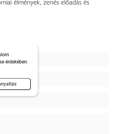
ómiai élmények, zenés előadás és
talom
se érdekében.
nyatlás