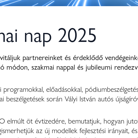
mai nap 2025
vitáljuk partnereinket és érdeklődő vendégeink
éltó módon, szakmai nappal és jubileumi rende
programokkal, előadásokkal, pódiumbeszélgetésse
 beszélgetések során Vályi István autós újságíróv
elmúlt öt évtizedére, bemutatjuk, hogyan jutott
erhetjük az új modellek fejlesztési irányait, és 