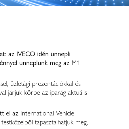
et: az IVECO idén ünnepli
zvénnyel ünneplünk meg az M1
l, üzletági prezentációkkal és
al járjuk körbe az iparág aktuális
 el az International Vehicle
testközelből tapasztalhatjuk meg,