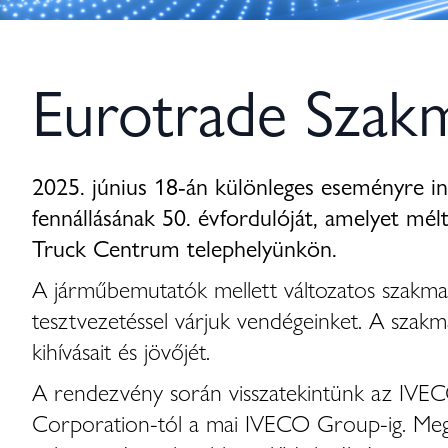
Eurotrade Szak
2025. június 18-án különleges eseményre in
fennállásának 50. évfordulóját, amelyet m
Truck Centrum telephelyünkön.
A járműbemutatók mellett változatos szakmai 
tesztvezetéssel várjuk vendégeinket. A szakmai
kihívásait és jövőjét.
A rendezvény során visszatekintünk az IVECO 
Corporation-tól a mai IVECO Group-ig. Megism