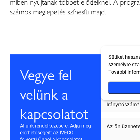
miben nyújtanak többet elődeiknél. A progra
számos meglepetés színesíti majd.
Sütiket haszná
személyre sza
Vegye fel
További infor
velünk a
kapcsolatot
Állunk rendelkezésére. Adja meg
elérhetőségeit: az IVECO
felveszi Önnel a kapcsolatot,