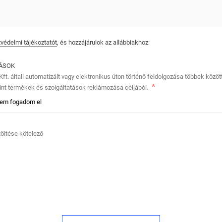
védelmi tájékoztatót
, és hozzájárulok az allábbiakhoz:
TÁSOK
ft. általi automatizált vagy elektronikus úton történő feldolgozása többek közö
nt termékek és szolgáltatások reklámozása céljából.
em fogadom el
itöltése kötelező