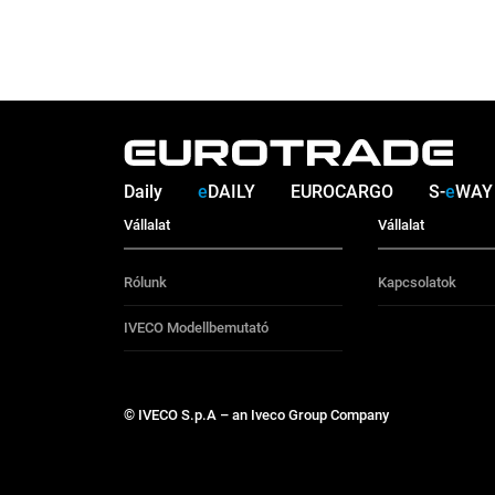
Daily
e
DAILY
EUROCARGO
S-
e
WAY
Vállalat
Vállalat
Rólunk
Kapcsolatok
IVECO Modellbemutató
© IVECO S.p.A – an Iveco Group Company