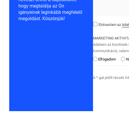
hogy megtalálja az Ön
igényeinek leginkább megfelelő
megoldást. Köszönjük!
Elolvastam az
Adat
MARKETING AKTIVI
Adataim az Eurotrade K
kommunikáció, valami
Elfogadom
N
A *-gal jelölt részek k