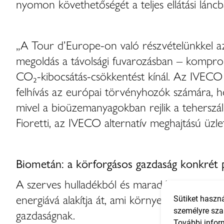
nyomon követhetőségét a teljes ellátási láncb
„A Tour d’Europe-on való részvételünkkel a
megoldás a távolsági fuvarozásban – kompromi
CO₂-kibocsátás-csökkentést kínál. Az IVECO S
felhívás az európai törvényhozók számára, 
mivel a bioüzemanyagokban rejlik a teherszál
Fioretti, az IVECO alternatív meghajtású üzlet
Biometán: a körforgásos gazdaság konkrét 
A szerves hulladékból és maradékokból előál
energiává alakítja át, ami környezeti, gazdasá
Sütiket haszná
személyre sza
gazdaságnak.
További infor