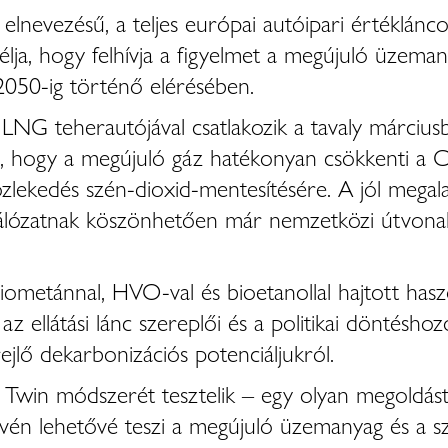
nevezésű, a teljes európai autóipari értéklánco
ja, hogy felhívja a figyelmet a megújuló üzema
2050-ig történő elérésében.
LNG teherautójával csatlakozik a tavaly márci
ja, hogy a megújuló gáz hatékonyan csökkenti a C
özlekedés szén-dioxid-mentesítésére. A jól mega
lózatnak köszönhetően már nemzetközi útvonalaka
 biometánnal, HVO-val és bioetanollal hajtott ha
az ellátási lánc szereplői és a politikai döntés
ejlő dekarbonizációs potenciáljukról.
Twin módszerét tesztelik – egy olyan megoldást
én lehetővé teszi a megújuló üzemanyag és a szén