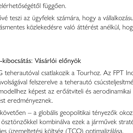
 elérhetőségétől függően.
vé teszi az ügyfelek számára, hogy a vállalkozá
átásmentes közlekedésre való áttérést anélkül, hog
kibocsátás: Vásárlói előnyök
teherautóval csatlakozik a Tourhoz. Az FPT In
olságával felszerelve a teherautó csúcsteljesítm
odellhez képest az erőátviteli és aerodinamikai
ést eredményeznek.
követően – a globális geopolitikai tényezők okozt
ösztönzőkkel kombinálva ezek a járművek stratég
jes üzemeltetési költség (TCO) optimalizálása.