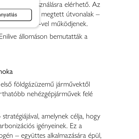
zonnali felhasználásra elérhető. Az
a körút során megtett útvonalak –
nyatlás
%-ban bio-LNG-vel működjenek.
 Enilive állomáson bemutatták a
jnoka
z első földgázüzemű járművektől
arthatóbb nehézgépjárművek felé
tratégiájával, amelynek célja, hogy
arbonizációs igényeinek. Ez a
ogén – együttes alkalmazására épül,