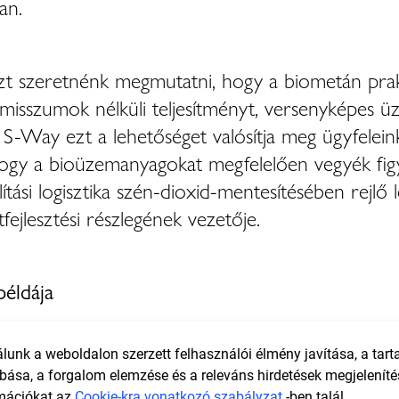
an.
zt szeretnénk megmutatni, hogy a biometán prak
sszumok nélküli teljesítményt, versenyképes üze
-Way ezt a lehetőséget valósítja meg ügyfeleink
hogy a bioüzemanyagokat megfelelően vegyék fi
lítási logisztika szén-dioxid-mentesítésében re
fejlesztési részlegének vezetője.
példája
lított biometán egy megújuló és körforgásos üze
gi és társadalmi előnyökkel jár. Kiváló példája a
lunk a weboldalon szerzett felhasználói élmény javítása, a tar
bása, a forgalom elemzése és a releváns hirdetések megjeleníté
mációkat az
Cookie-kra vonatkozó szabályzat
-ben talál.