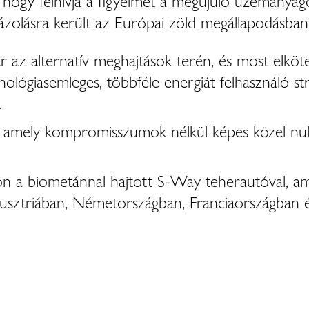
, hogy felhívja a figyelmet a megújuló üzemanya
ázolásra került az Európai zöld megállapodásban
az alternatív meghajtások terén, és most elköte
nológiasemleges, többféle energiát felhasználó str
.
amely kompromisszumok nélkül képes közel null
 a biometánnal hajtott S-Way teherautóval, ame
usztriában, Németországban, Franciaországban 