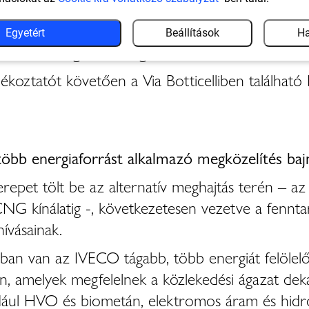
rópa meglévő LNG-infrastruktúrájával, és most a
pai gázszolgáltatókkal annak érdekében, hogy 
Egyetért
Beállítások
Ha
Franciaországon és Belgiumon keresztül – 100
ékoztatót követően a Via Botticelliben található
 több energiaforrást alkalmazó megközelítés ba
epet tölt be az alternatív meghajtás terén – a
G kínálatig -, következetesen vezetve a fennt
hívásainak.
n van az IVECO tágabb, több energiát felölelő s
son, amelyek megfelelnek a közlekedési ágazat dek
ldául HVO és biometán, elektromos áram és hidr