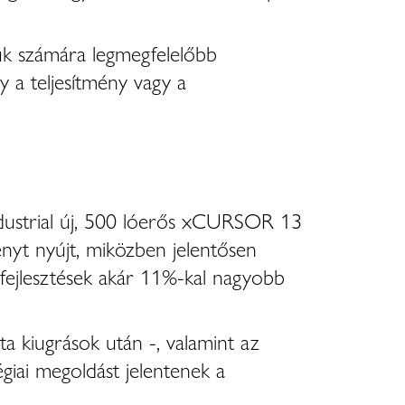
suk számára legmegfelelőbb
y a teljesítmény vagy a
dustrial új, 500 lóerős xCURSOR 13
ényt nyújt, miközben jelentősen
 fejlesztések akár 11%-kal nagyobb
a kiugrások után -, valamint az
iai megoldást jelentenek a