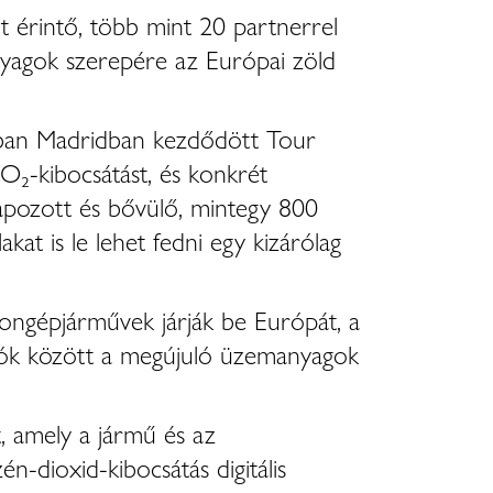
t érintő, több mint 20 partnerrel
nyagok szerepére az Európai zöld
usban Madridban kezdődött Tour
O₂-kibocsátást, és konkrét
lapozott és bővülő, mintegy 800
t is le lehet fedni egy kizárólag
szongépjárművek járják be Európát, a
hozók között a megújuló üzemanyagok
, amely a jármű és az
-dioxid-kibocsátás digitális