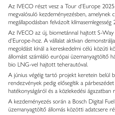
Az IVECO részt vesz a Tour d’Europe 2025 el
megvalósuló kezdeményezésben, amelynek cél
megállapodásban felvázolt klímasemlegesség 
Az IVECO az új, biometánnal hajtott S-Way 
d’Europe-hoz. A vállalat aktívan demonstrál
megoldást kínál a kereskedelmi célú közúti k
állomást számláló európai üzemanyagtöltő há
bio LNG-vel hajtott teherautóval.
A június végéig tartó projekt keretein belül
rendezvények pedig elősegítik a párbeszédet 
hatékonyságáról és a közlekedési ágazatban r
A kezdeményezés során a Bosch Digital Fuel 
üzemanyagtöltő állomás közötti adatcsere rév