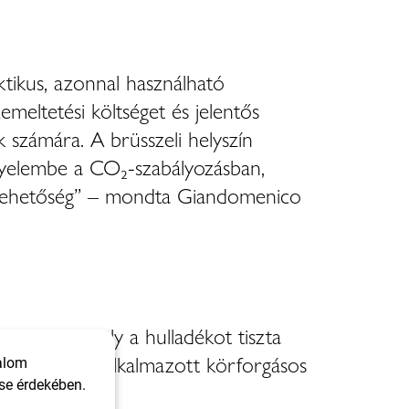
tikus, azonnal használható
meltetési költséget és jelentős
 számára. A brüsszeli helyszín
gyelembe a CO₂-szabályozásban,
jlő lehetőség” – mondta Giandomenico
manyag, amely a hulladékot tiszta
 közlekedésben alkalmazott körforgásos
talom
se érdekében.