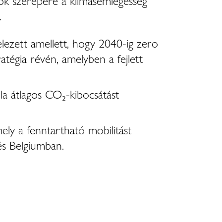
gok szerepére a klímasemlegesség
.
lezett amellett, hogy 2040-ig zero
atégia révén, amelyben a fejlett
a átlagos CO₂-kibocsátást
ly a fenntartható mobilitást
és Belgiumban.