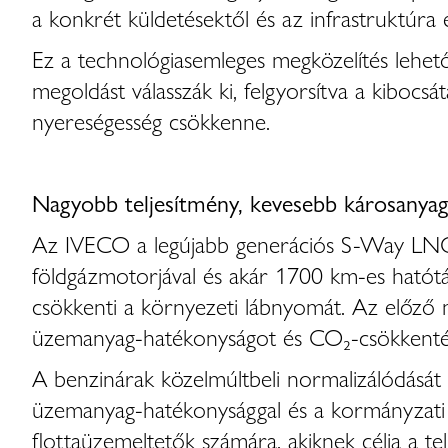
a konkrét küldetésektől és az infrastruktúra
Ez a technológiasemleges megközelítés lehető
megoldást válasszák ki, felgyorsítva a kibocs
nyereségesség csökkenne.
Nagyobb teljesítmény, kevesebb károsanyag-
Az IVECO a legújabb generációs S-Way LNG 
földgázmotorjával és akár 1700 km-es hatótáv
csökkenti a környezeti lábnyomát. Az előző m
üzemanyag-hatékonyságot és CO₂-csökkent
A benzinárak közelmúltbeli normalizálódását 
üzemanyag-hatékonysággal és a kormányzati 
flottaüzemeltetők számára, akiknek célja a tel