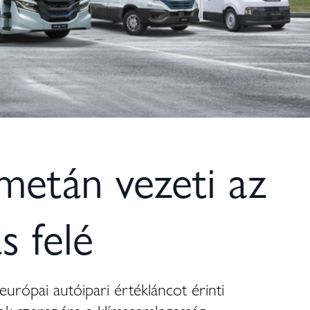
metán vezeti az
s felé
rópai autóipari értékláncot érinti