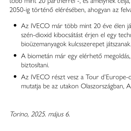
több mint 20 partnerrel -, és amelynek célja
2050-ig történő elérésében, ahogyan az felv
Az IVECO már több mint 20 éve élen jár 
szén-dioxid kibocsátást érjen el egy tech
bioüzemanyagok kulcsszerepet játszanak
A biometán már egy elérhető megoldás, 
biztosítani.
Az IVECO részt vesz a Tour d’Europe-on
mutatja be az utakon Olaszországban, A
Torino, 2025. május 6.