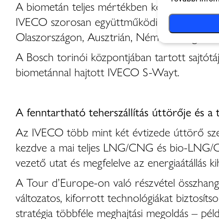
A biometán teljes mértékben kompatibilis Eu
IVECO szorosan együttműködik a vezető euró
Olaszországon, Ausztrián, Németországon, 
A Bosch torinói központjában tartott sajtótáj
biometánnal hajtott IVECO S-Wayt.
A fenntartható teherszállítás úttörője és a
Az IVECO több mint két évtizede úttörő szer
kezdve a mai teljes LNG/CNG és bio-LNG/CN
vezető utat és megfelelve az energiaátállás ki
A Tour d’Europe-on való részvétel összhangba
változatos, kiforrott technológiákat biztosít
stratégia többféle meghajtási megoldás – pé