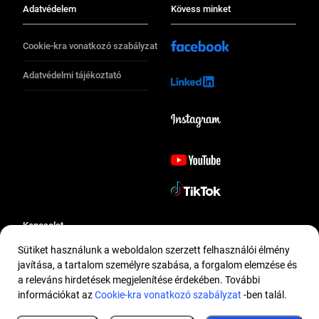
Adatvédelem
Kövess minket
Cookie-kra vonatkozó szabályzat
Adatvédelmi tájékoztató
Kapcsolat
Sütiket használunk a weboldalon szerzett felhasználói élmény
javítása, a tartalom személyre szabása, a forgalom elemzése és
Kapcsolat
a releváns hirdetések megjelenítése érdekében. További
© IVECO S.p.A – an Iveco Group Company
információkat az
Cookie-kra vonatkozó szabályzat
-ben talál.