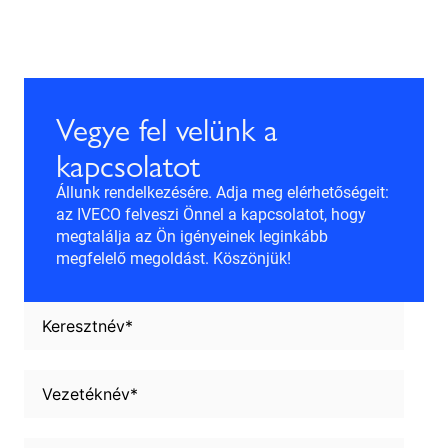
Vegye fel velünk a
kapcsolatot
Állunk rendelkezésére. Adja meg elérhetőségeit:
az IVECO felveszi Önnel a kapcsolatot, hogy
megtalálja az Ön igényeinek leginkább
megfelelő megoldást. Köszönjük!