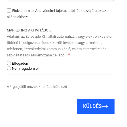
Elolvastam az
Adatvédelmi tájékoztatót
, és hozzájárulok az
allábbiakhoz:
MARKETING AKTIVITÁSOK
Adataim az Eurotrade Kft. általi automatizált vagy elektronikus úton
történő feldolgozása többek között levélben vagy e-mailben,
telefonon, kereskedelmi kommunikáció, valamint termékek és
szolgáltatások reklámozása céljából.
Elfogadom
Nem fogadom el
A *-gal jelölt részek kitöltése kötelező
KÜLDÉS