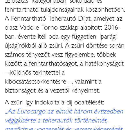
fenntartható tulajdonságainak köszönhetően.
A Fenntartható Teherautó Díjat, amelyet az
olasz Vado e Torno szaklap alapított 2016-
ban, évente ítéli oda egy független, iparági
újságírókból álló zsűri. A zsűri döntése során
számos tényezőt vesz figyelembe, többek
között a fenntarthatóságot, a hatékonyságot
– különös tekintettel a
kibocsátáscsökkentésre –, valamint a
biztonságot és a vezetői kényelmet.
A zsűri így indokolta a díj odaítélését:
„Az Eurocargo az elmúlt három évtizedben
végigkísérte a teherautók történelmét,
megőrizve vonzerejét és versenyképességét