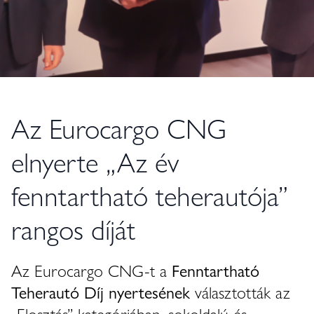
Az Eurocargo CNG
elnyerte „Az év
fenntartható teherautója”
rangos díját
Az Eurocargo CNG-t a
Fenntartható
Teherautó Díj nyertesének
választották az
„Elosztás” kategóriában, sokoldalú és