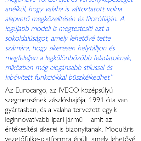
anélkül, hogy valaha is változtatott volna
alapvető megközelítésén és filozófiáján. A
legújabb modell is megtestesíti azt a
sokoldalúságot, amely lehetővé tette
számára, hogy sikeresen helytálljon és
megfeleljen a legkülönbözőbb feladatoknak,
miközben még elegánsabb stílussal és
kibővített funkciókkal büszkélkedhet.”
Az Eurocargo, az IVECO középsúlyú
szegmensének zászlóshajója, 1991 óta van
gyártásban, és a valaha tervezett egyik
leginnovatívabb ipari jármű – amit az
értékesítési sikerei is bizonyítanak. Moduláris
vezetőfülke-platformra épült, amely lehetővé